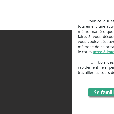
Pour ce qui es
totalement une autr
même manière que po
faire.
Si vous décou
vous voulez découvri
méthode de colorisa
le cours
Intro à l'o
Un bon dessin e
rapidement en pei
travailler les cours d
Se famili