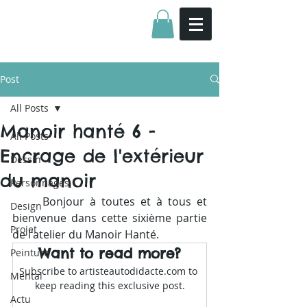
Post
All Posts
Manoir hanté 6 -
All Posts
Encrage de l'extérieur
Dessin
du manoir
Personnages
	Bonjour à toutes et à tous et 
Design
bienvenue dans cette sixième partie 
Projet
de l'atelier du Manoir Hanté.
Want to read more?
Peinture
Subscribe to artisteautodidacte.com to 
Mental
keep reading this exclusive post.
Actu