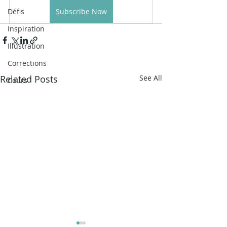
Défis
Subscribe Now
Inspiration
Illustration
Corrections
Related Posts
See All
Cours