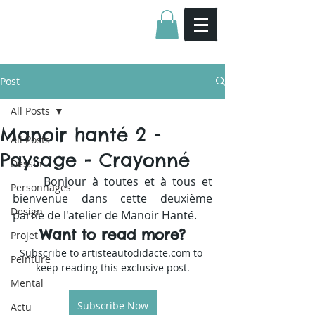
Post
All Posts
Manoir hanté 2 -
All Posts
Paysage - Crayonné
Dessin
	Bonjour à toutes et à tous et 
Personnages
bienvenue dans cette deuxième 
Design
partie de l'atelier de Manoir Hanté.
Want to read more?
Projet
Subscribe to artisteautodidacte.com to 
Peinture
keep reading this exclusive post.
Mental
Subscribe Now
Actu