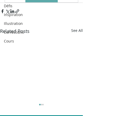
Défis
Inspiration
Illustration
Related Posts
See All
Corrections
Cours