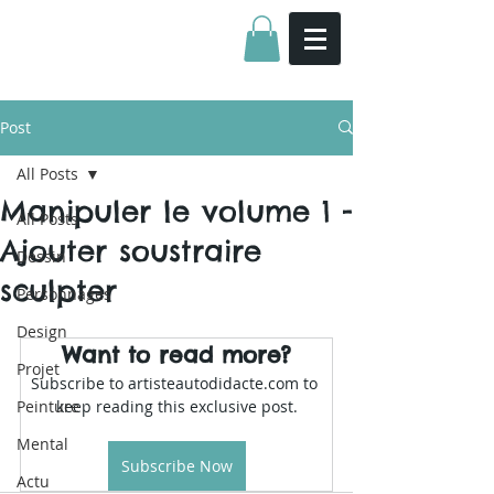
Post
All Posts
Manipuler le volume 1 -
All Posts
Ajouter soustraire
Dessin
sculpter
Personnages
Design
Want to read more?
Projet
Subscribe to artisteautodidacte.com to 
Peinture
keep reading this exclusive post.
Mental
Subscribe Now
Actu