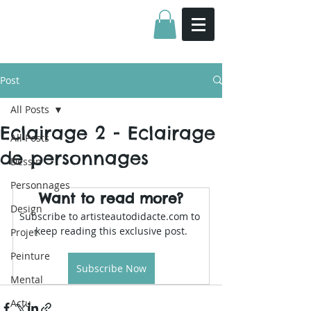
Post
All Posts
Eclairage 2 - Eclairage
All Posts
de personnages
Dessin
Personnages
Want to read more?
Design
Subscribe to artisteautodidacte.com to 
keep reading this exclusive post.
Projet
Peinture
Subscribe Now
Mental
Actu