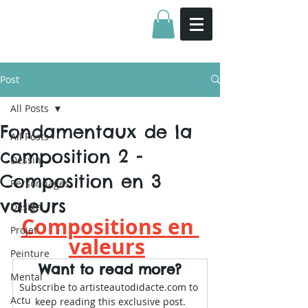
Post
All Posts
Fondamentaux de la
All Posts
composition 2 -
Dessin
Composition en 3
Personnages
valeurs
Design
Compositions en 
Projet
valeurs
Peinture
Want to read more?
Mental
Subscribe to artisteautodidacte.com to 
Actu
keep reading this exclusive post.